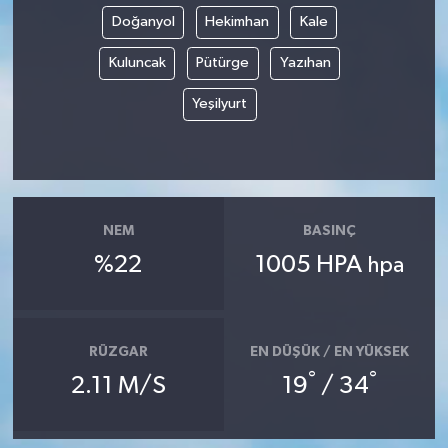
Doğanyol
Hekimhan
Kale
Kuluncak
Pütürge
Yazıhan
Yeşilyurt
NEM
BASINÇ
%22
1005 HPA
hpa
RÜZGAR
EN DÜŞÜK / EN YÜKSEK
°
°
2.11 M/S
19
/ 34