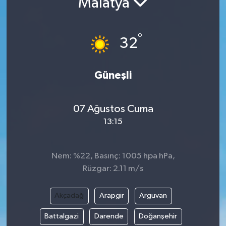
Malatya
°
32
Güneşli
07 Ağustos Cuma
13:15
Nem: %22, Basınç: 1005 hpa hPa,
Rüzgar: 2.11 m/s
Akçadağ
Arapgir
Arguvan
Battalgazi
Darende
Doğanşehir