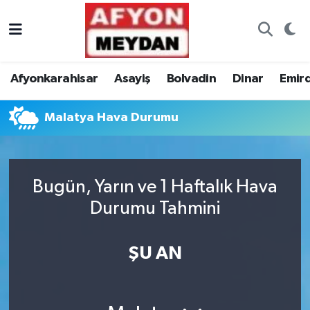
Nöbetçi Eczaneler
Afyonkarahisar
Asayiş
Bolvadin
Dinar
Emir
Hava Durumu
Malatya Hava Durumu
Trafik Durumu
Süper Lig Puan Durumu ve Fikstür
Bugün, Yarın ve 1 Haftalık Hava
Tüm Manşetler
Durumu Tahmini
Son Dakika Haberleri
ŞU AN
Haber Arşivi