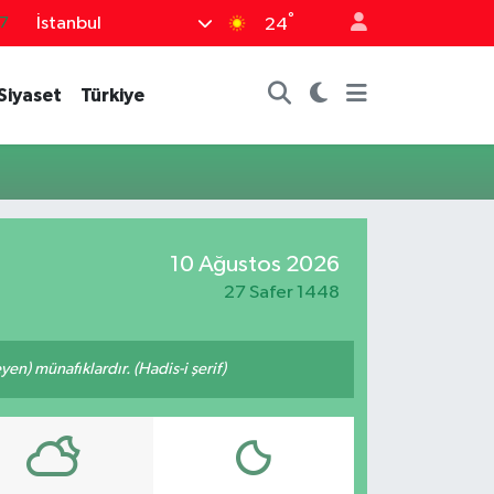
°
İstanbul
7
24
1
Siyaset
Türkiye
6
2
5
4
10 Ağustos 2026
27 Safer 1448
n) münafıklardır. (Hadis-i şerif)