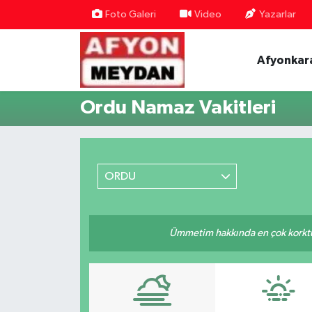
Foto Galeri
Video
Yazarlar
Nöbetçi Eczaneler
Afyonkar
Hava Durumu
Ordu Namaz Vakitleri
Trafik Durumu
Süper Lig Puan Durumu ve Fikstür
ORDU
Tüm Manşetler
Son Dakika Haberleri
Ümmetim hakkında en çok korktuğu
Haber Arşivi