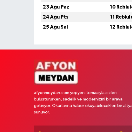
23 Ağu Paz
10 Rebiu
24 Ağu Pts
11 Rebiu
25 Ağu Sal
12 Rebiu
afyonmeydan.com yepyeni temasıyla sizleri
buluştururken, sadelik ve modernizmi bir araya
getiriyor. Okurlarına haber okuyabilecekleri bir alty
sunuyor.