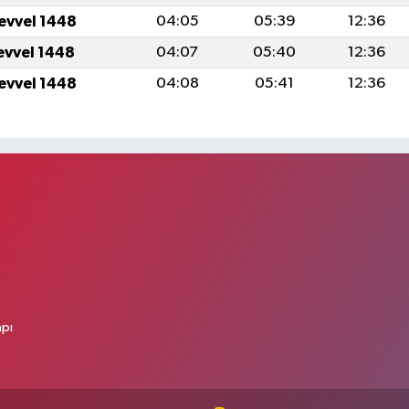
levvel 1448
04:05
05:39
12:36
levvel 1448
04:07
05:40
12:36
levvel 1448
04:08
05:41
12:36
apı