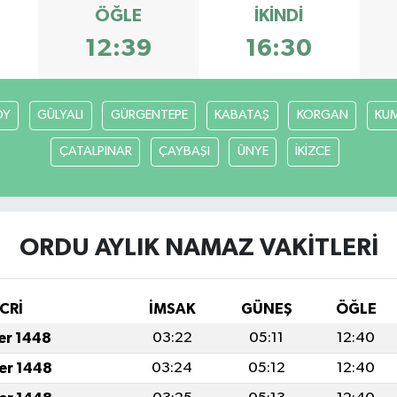
ÖĞLE
İKINDI
12:39
16:30
ÖY
GÜLYALI
GÜRGENTEPE
KABATAŞ
KORGAN
KU
ÇATALPINAR
ÇAYBAŞI
ÜNYE
İKİZCE
ORDU AYLIK NAMAZ VAKITLERI
CRİ
İMSAK
GÜNEŞ
ÖĞLE
fer 1448
03:22
05:11
12:40
fer 1448
03:24
05:12
12:40