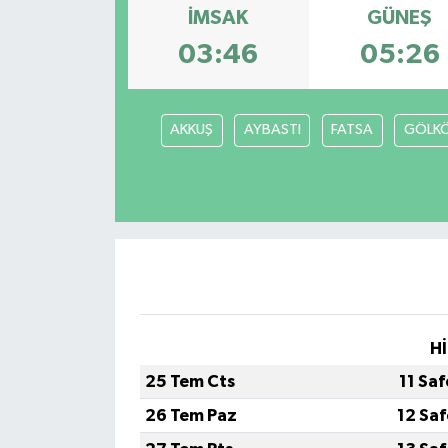
İMSAK
GÜNEŞ
03:46
05:26
AKKUŞ
AYBASTI
FATSA
GÖLK
Hİ
25 Tem Cts
11 Sa
26 Tem Paz
12 Sa