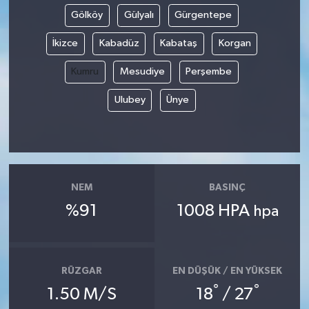
Gölköy
Gülyalı
Gürgentepe
İkizce
Kabadüz
Kabataş
Korgan
Kumru
Mesudiye
Perşembe
Ulubey
Ünye
NEM
BASINÇ
%91
1008 HPA
hpa
RÜZGAR
EN DÜŞÜK / EN YÜKSEK
°
°
1.50 M/S
18
/ 27