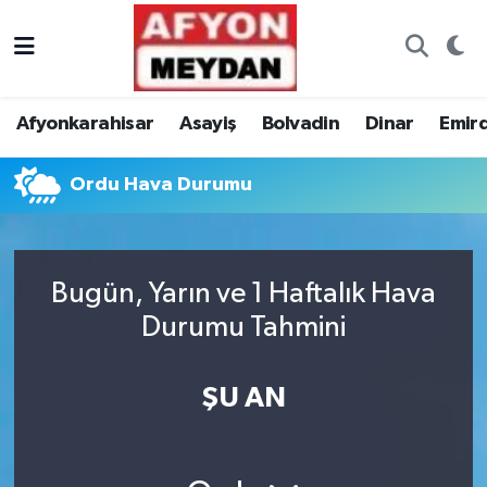
Nöbetçi Eczaneler
Afyonkarahisar
Asayiş
Bolvadin
Dinar
Emir
Hava Durumu
Ordu Hava Durumu
Trafik Durumu
Süper Lig Puan Durumu ve Fikstür
Bugün, Yarın ve 1 Haftalık Hava
Tüm Manşetler
Durumu Tahmini
Son Dakika Haberleri
ŞU AN
Haber Arşivi