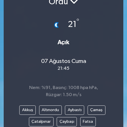
Ordu
°
21
Açık
07 Ağustos Cuma
21:45
Nem: %91, Basınç: 1008 hpa hPa,
Rüzgar: 1.50 m/s
Akkuş
Altınordu
Aybastı
Çamaş
Çatalpınar
Çaybaşı
Fatsa