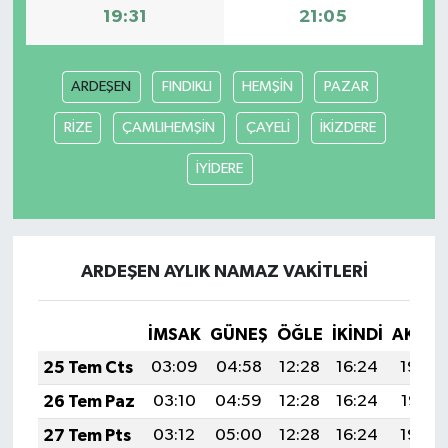
19:31
21:05
ARDEŞEN
FINDIKLI
HEMŞİN
PAZAR
RİZE
ÇAMLIHEMŞİN
ÇAYELİ
İKİZDERE
İYİDERE
ARDEŞEN AYLIK NAMAZ VAKITLERI
İMSAK
GÜNEŞ
ÖĞLE
İKINDI
AKŞA
25 Tem Cts
03:09
04:58
12:28
16:24
19:48
26 Tem Paz
03:10
04:59
12:28
16:24
19:47
27 Tem Pts
03:12
05:00
12:28
16:24
19:46