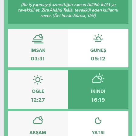
(Bir iş yapmaya) azmettiğin zaman Allâhü Teâlâ'ya
tevekkül et. Zira Allâhü Teâlâ, tevekkül eden kullarını
sever. (Âl-i İmrân Sûresi, 159)
İMSAK
GÜNEŞ
03:31
05:12
ÖĞLE
İKINDI
12:27
16:19
AKŞAM
YATSI