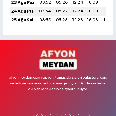
23 Ağu Paz
03:52
05:26
12:24
16:09
19:12
24 Ağu Pts
03:54
05:27
12:24
16:09
19:10
25 Ağu Sal
03:55
05:28
12:23
16:08
19:08
afyonmeydan.com yepyeni temasıyla sizleri buluştururken,
sadelik ve modernizmi bir araya getiriyor. Okurlarına haber
okuyabilecekleri bir altyapı sunuyor.