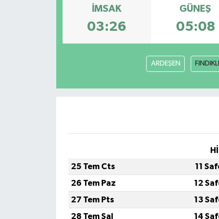
İMSAK
GÜNEŞ
03:26
05:08
ARDEŞEN
FINDIKL
Hİ
25 Tem Cts
11 Sa
26 Tem Paz
12 Sa
27 Tem Pts
13 Sa
28 Tem Sal
14 Sa