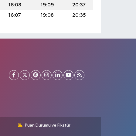
16:08
19:09
20:37
16:07
19:08
20:35
Puan Durumu ve Fikstür