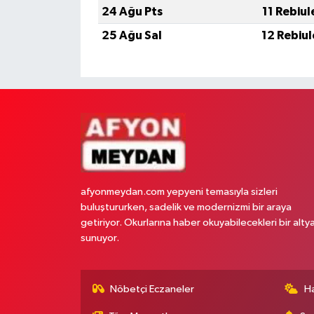
24 Ağu Pts
11 Rebiu
25 Ağu Sal
12 Rebiu
afyonmeydan.com yepyeni temasıyla sizleri
buluştururken, sadelik ve modernizmi bir araya
getiriyor. Okurlarına haber okuyabilecekleri bir alty
sunuyor.
Nöbetçi Eczaneler
H