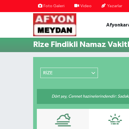
Foto Galeri
Video
Yazarlar
Nöbetçi Eczaneler
Afyonkar
Hava Durumu
Rize Findikli Namaz Vakitl
Trafik Durumu
Süper Lig Puan Durumu ve Fikstür
RİZE
Tüm Manşetler
Son Dakika Haberleri
Dört şey, Cennet hazinelerindendir: Sadakay
Haber Arşivi