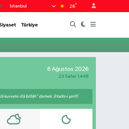
°
İstanbul
66
26
05
Siyaset
Türkiye
18
22
39
0
6 Ağustos 2026
23 Safer 1448
 kuvvete illâ billâh" demek. (Hadis-i şerif)