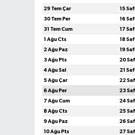
29 Tem Çar
15 Sa
30 Tem Per
16 Sa
31 Tem Cum
17 Sa
1 Ağu Cts
18 Sa
2 Ağu Paz
19 Sa
3 Ağu Pts
20 Saf
4 Ağu Sal
21 Sa
5 Ağu Çar
22 Saf
6 Ağu Per
23 Saf
7 Ağu Cum
24 Saf
8 Ağu Cts
25 Saf
9 Ağu Paz
26 Saf
10 Ağu Pts
27 Saf