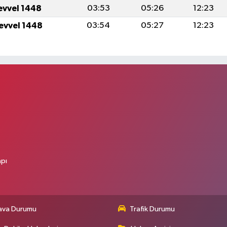
levvel 1448
03:53
05:26
12:23
levvel 1448
03:54
05:27
12:23
apı
ava Durumu
Trafik Durumu