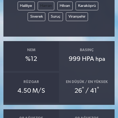
Haliliye
Harran
Hilvan
Karaköprü
Siverek
Suruç
Viranşehir
NEM
BASINÇ
%12
999 HPA
hpa
RÜZGAR
EN DÜŞÜK / EN YÜKSEK
°
°
4.50 M/S
26
/ 41