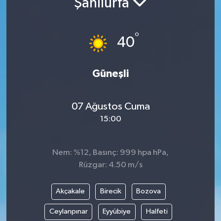
Şanlıurfa
°
40
Güneşli
07 Ağustos Cuma
15:00
Nem: %12, Basınç: 999 hpa hPa,
Rüzgar: 4.50 m/s
Akçakale
Birecik
Bozova
Ceylanpınar
Eyyübiye
Halfeti