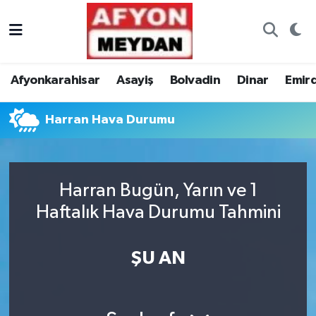
Nöbetçi Eczaneler
Afyonkarahisar
Asayiş
Bolvadin
Dinar
Emir
Hava Durumu
Harran Hava Durumu
Trafik Durumu
Süper Lig Puan Durumu ve Fikstür
Harran Bugün, Yarın ve 1
Tüm Manşetler
Haftalık Hava Durumu Tahmini
Son Dakika Haberleri
ŞU AN
Haber Arşivi