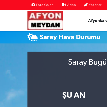
Foto Galeri
Video
Yazarlar
Nöbetçi Eczaneler
Afyonkar
Hava Durumu
Saray Hava Durumu
Trafik Durumu
Süper Lig Puan Durumu ve Fikstür
Saray Bugü
Tüm Manşetler
Son Dakika Haberleri
Haber Arşivi
ŞU AN