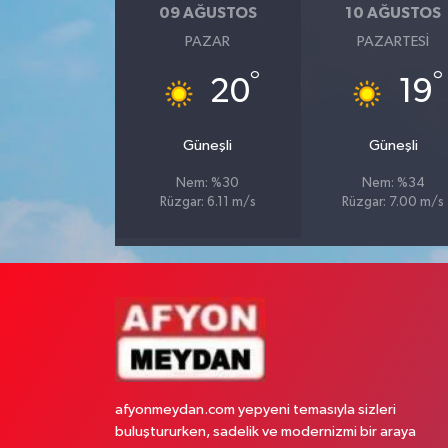
09 AĞUSTOS
10 AĞUSTOS
PAZAR
PAZARTESI
°
°
20
19
Güneşli
Güneşli
Nem: %30
Nem: %34
Rüzgar: 6.11 m/s
Rüzgar: 7.00 m/s
afyonmeydan.com yepyeni temasıyla sizleri
buluştururken, sadelik ve modernizmi bir araya