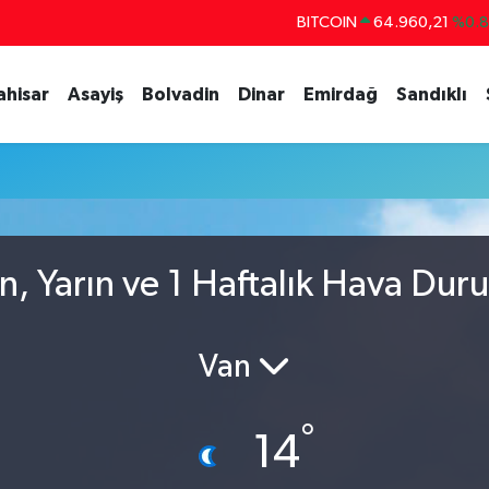
BITCOIN
64.960,21
%0.
DOLAR
47,7436
%0.
ahisar
Asayiş
Bolvadin
Dinar
Emirdağ
Sandıklı
EURO
55,2510
%0.
STERLİN
64,4811
%0.
GRAM ALTIN
6648.99
%2.
BİST100
13.779
%-
n, Yarın ve 1 Haftalık Hava Dur
Van
°
14