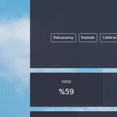
Bahçesaray
Başkale
Çaldıran
NEM
%59