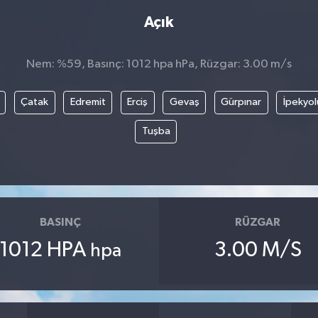
Açık
Nem: %59, Basınç: 1012 hpa hPa, Rüzgar: 3.00 m/s
Çatak
Edremit
Erciş
Gevaş
Gürpınar
İpekyol
Tuşba
BASINÇ
RÜZGAR
1012 HPA
3.00 M/S
hpa