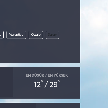
u
Muradiye
Özalp
Saray
EN DÜŞÜK / EN YÜKSEK
°
°
12
/ 29