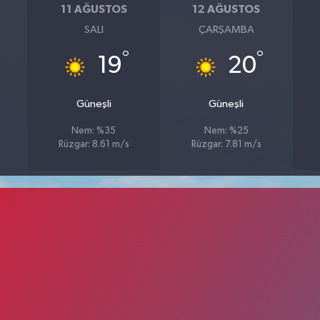
11 AĞUSTOS
12 AĞUSTOS
SALI
ÇARŞAMBA
°
°
19
20
Güneşli
Güneşli
Nem: %35
Nem: %25
Rüzgar: 8.61 m/s
Rüzgar: 7.81 m/s