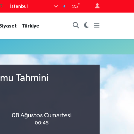
°
İstanbul
87
25
18
Siyaset
Türkiye
32
38
59
14
umu Tahmini
08 Ağustos Cumartesi
00:45