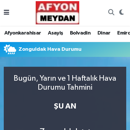
Nöbetçi Eczaneler
Afyonkarahisar
Asayiş
Bolvadin
Dinar
Emir
Hava Durumu
Zonguldak Hava Durumu
Trafik Durumu
Süper Lig Puan Durumu ve Fikstür
Bugün, Yarın ve 1 Haftalık Hava
Tüm Manşetler
Durumu Tahmini
Son Dakika Haberleri
ŞU AN
Haber Arşivi