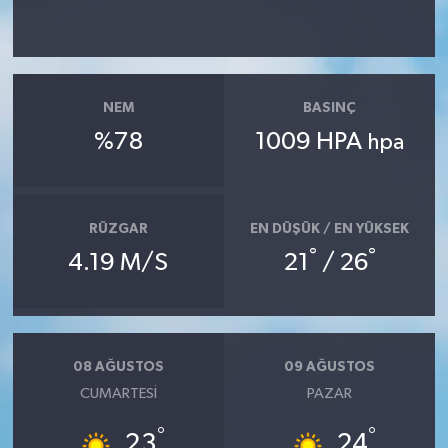
NEM
BASINÇ
%78
1009 HPA
hpa
RÜZGAR
EN DÜŞÜK / EN YÜKSEK
°
°
4.19 M/S
21
/ 26
08 AĞUSTOS
09 AĞUSTOS
CUMARTESI
PAZAR
°
°
23
24