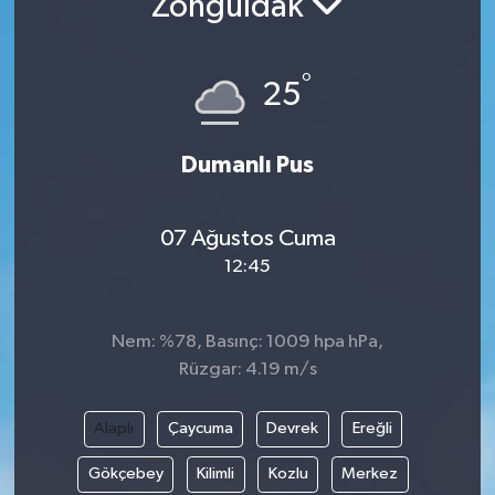
Zonguldak
°
25
Dumanlı Pus
07 Ağustos Cuma
12:45
Nem: %78, Basınç: 1009 hpa hPa,
Rüzgar: 4.19 m/s
Alaplı
Çaycuma
Devrek
Ereğli
Gökçebey
Kilimli
Kozlu
Merkez