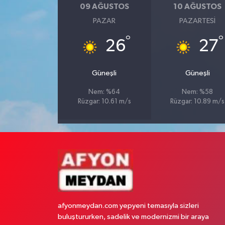
09 AĞUSTOS
10 AĞUSTOS
PAZAR
PAZARTESI
°
°
26
27
Güneşli
Güneşli
Nem: %64
Nem: %58
Rüzgar: 10.61 m/s
Rüzgar: 10.89 m/s
afyonmeydan.com yepyeni temasıyla sizleri
buluştururken, sadelik ve modernizmi bir araya