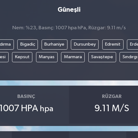
Güneşli
Nem: %23, Basınç: 1007 hpa hPa, Rüzgar: 9.11 m/s
dırma
Bigadiç
Burhaniye
Dursunbey
Edremit
Erd
esi
Kepsut
Manyas
Marmara
Savaştepe
Sındırgı
BASINÇ
RÜZGAR
1007 HPA
9.11 M/S
hpa