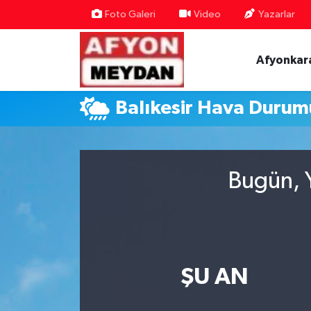
Foto Galeri
Video
Yazarlar
Nöbetçi Eczaneler
Afyonkar
Hava Durumu
Balıkesir Hava Durum
Trafik Durumu
Süper Lig Puan Durumu ve Fikstür
Bugün, Y
Tüm Manşetler
Son Dakika Haberleri
Haber Arşivi
ŞU AN