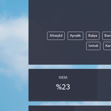
Altıeylül
Ayvalık
Balya
Ban
İvrindi
Kar
NEM
%23