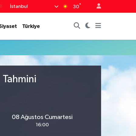
°
İstanbul
18
30
8
Siyaset
Türkiye
2
8
3
4
u Tahmini
08 Ağustos Cumartesi
16:00