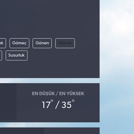
ek
Gömeç
Gönen
Havran
Susurluk
EN DÜŞÜK / EN YÜKSEK
°
°
17
/ 35