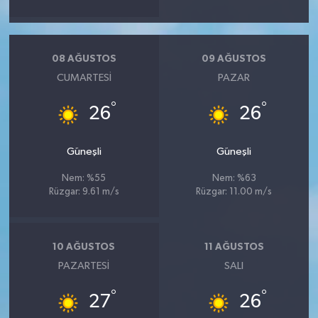
08 AĞUSTOS
09 AĞUSTOS
CUMARTESI
PAZAR
°
°
26
26
Güneşli
Güneşli
Nem: %55
Nem: %63
Rüzgar: 9.61 m/s
Rüzgar: 11.00 m/s
10 AĞUSTOS
11 AĞUSTOS
PAZARTESI
SALI
°
°
27
26