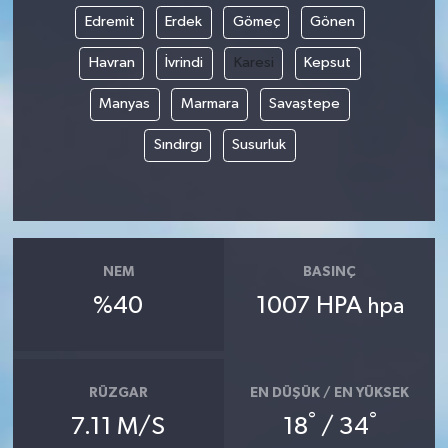
Edremit
Erdek
Gömeç
Gönen
Havran
İvrindi
Karesi
Kepsut
Manyas
Marmara
Savaştepe
Sındırgı
Susurluk
NEM
BASINÇ
%40
1007 HPA
hpa
RÜZGAR
EN DÜŞÜK / EN YÜKSEK
°
°
7.11 M/S
18
/ 34