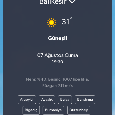
Balıkesir
°
31
Güneşli
07 Ağustos Cuma
19:30
Nem: %40, Basınç: 1007 hpa hPa,
Rüzgar: 7.11 m/s
Altıeylül
Ayvalık
Balya
Bandırma
Bigadiç
Burhaniye
Dursunbey