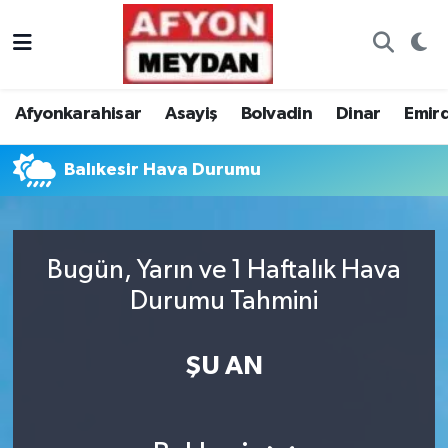
Nöbetçi Eczaneler
Afyonkarahisar
Asayiş
Bolvadin
Dinar
Emir
Hava Durumu
Balıkesir Hava Durumu
Trafik Durumu
Süper Lig Puan Durumu ve Fikstür
Bugün, Yarın ve 1 Haftalık Hava
Tüm Manşetler
Durumu Tahmini
Son Dakika Haberleri
ŞU AN
Haber Arşivi