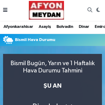
Nöbetçi Eczaneler
Afyonkarahisar
Asayiş
Bolvadin
Dinar
Emir
Hava Durumu
Bismil Hava Durumu
Trafik Durumu
Süper Lig Puan Durumu ve Fikstür
Bismil Bugün, Yarın ve 1 Haftalık
Tüm Manşetler
Hava Durumu Tahmini
Son Dakika Haberleri
ŞU AN
Haber Arşivi