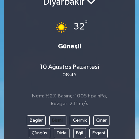
Diyarbakır
°
32
Güneşli
10 Ağustos Pazartesi
08:45
Nem: %27, Basınç: 1005 hpa hPa,
Rüzgar: 2.11 m/s
Bağlar
Bismil
Çermik
Çınar
Çüngüş
Dicle
Eğil
Ergani