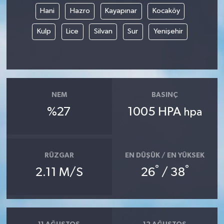
Hani
Hazro
Kayapınar
Kocaköy
Kulp
Lice
Silvan
Sur
Yenişehir
NEM
BASINÇ
%27
1005 HPA
hpa
RÜZGAR
EN DÜŞÜK / EN YÜKSEK
°
°
2.11 M/S
26
/ 38