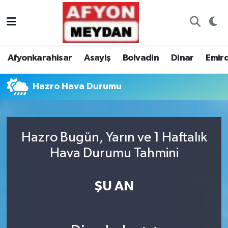
Nöbetçi Eczaneler
Afyonkarahisar
Asayiş
Bolvadin
Dinar
Emir
Hava Durumu
Hazro Hava Durumu
Trafik Durumu
Süper Lig Puan Durumu ve Fikstür
Hazro Bugün, Yarın ve 1 Haftalık
Tüm Manşetler
Hava Durumu Tahmini
Son Dakika Haberleri
ŞU AN
Haber Arşivi