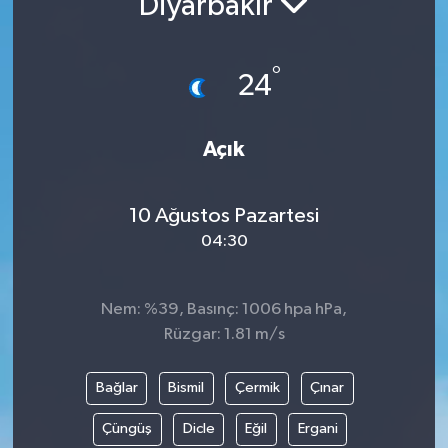
Diyarbakır
°
24
Açık
10 Ağustos Pazartesi
04:30
Nem: %39, Basınç: 1006 hpa hPa,
Rüzgar: 1.81 m/s
Bağlar
Bismil
Çermik
Çınar
Çüngüş
Dicle
Eğil
Ergani