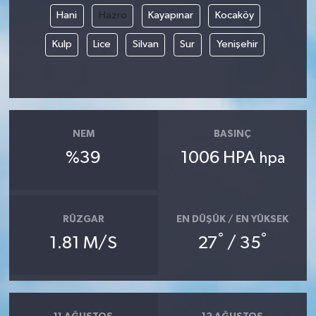
Hani
Hazro
Kayapınar
Kocaköy
Kulp
Lice
Silvan
Sur
Yenişehir
NEM
BASINÇ
%39
1006 HPA
hpa
RÜZGAR
EN DÜŞÜK / EN YÜKSEK
°
°
1.81 M/S
27
/ 35