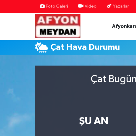
Foto Galeri
Video
Yazarlar
Nöbetçi Eczaneler
Afyonkar
Hava Durumu
Çat Hava Durumu
Trafik Durumu
Süper Lig Puan Durumu ve Fikstür
Çat Bugün
Tüm Manşetler
Son Dakika Haberleri
Haber Arşivi
ŞU AN