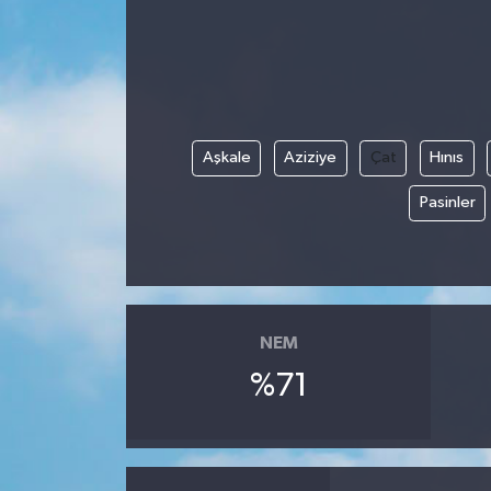
Aşkale
Aziziye
Çat
Hınıs
Pasinler
NEM
%71