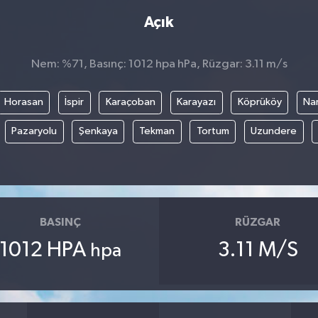
Açık
Nem: %71, Basınç: 1012 hpa hPa, Rüzgar: 3.11 m/s
Horasan
İspir
Karaçoban
Karayazı
Köprüköy
Na
Pazaryolu
Şenkaya
Tekman
Tortum
Uzundere
BASINÇ
RÜZGAR
1012 HPA
3.11 M/S
hpa