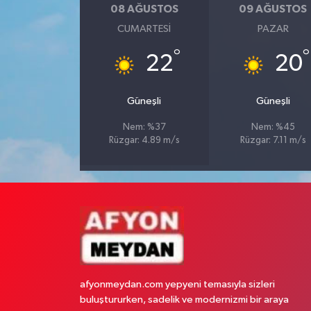
08 AĞUSTOS
09 AĞUSTOS
CUMARTESI
PAZAR
°
°
22
20
Güneşli
Güneşli
Nem: %37
Nem: %45
Rüzgar: 4.89 m/s
Rüzgar: 7.11 m/s
afyonmeydan.com yepyeni temasıyla sizleri
buluştururken, sadelik ve modernizmi bir araya