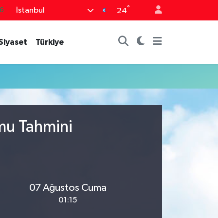
°
İstanbul
6
24
0
Siyaset
Türkiye
8
0
2
0
mu Tahmini
07 Ağustos Cuma
01:15