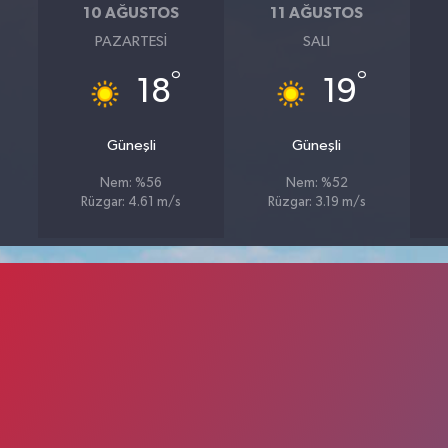
10 AĞUSTOS
11 AĞUSTOS
PAZARTESI
SALI
°
°
18
19
Güneşli
Güneşli
Nem: %56
Nem: %52
Rüzgar: 4.61 m/s
Rüzgar: 3.19 m/s