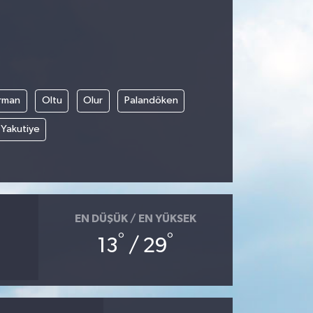
rman
Oltu
Olur
Palandöken
Yakutiye
EN DÜŞÜK / EN YÜKSEK
°
°
13
/ 29