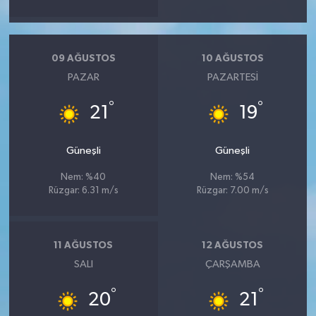
09 AĞUSTOS
10 AĞUSTOS
PAZAR
PAZARTESI
°
°
21
19
Güneşli
Güneşli
Nem: %40
Nem: %54
Rüzgar: 6.31 m/s
Rüzgar: 7.00 m/s
11 AĞUSTOS
12 AĞUSTOS
SALI
ÇARŞAMBA
°
°
20
21