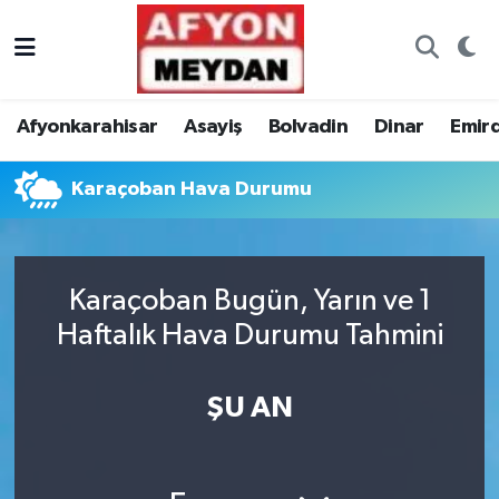
Nöbetçi Eczaneler
Afyonkarahisar
Asayiş
Bolvadin
Dinar
Emir
Hava Durumu
Karaçoban Hava Durumu
Trafik Durumu
Süper Lig Puan Durumu ve Fikstür
Karaçoban Bugün, Yarın ve 1
Tüm Manşetler
Haftalık Hava Durumu Tahmini
Son Dakika Haberleri
ŞU AN
Haber Arşivi