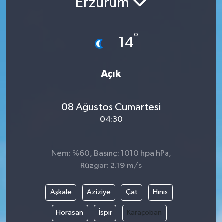
Erzurum
°
14
Açık
08 Ağustos Cumartesi
04:30
Nem: %60, Basınç: 1010 hpa hPa,
Rüzgar: 2.19 m/s
Aşkale
Aziziye
Çat
Hınıs
Horasan
İspir
Karaçoban