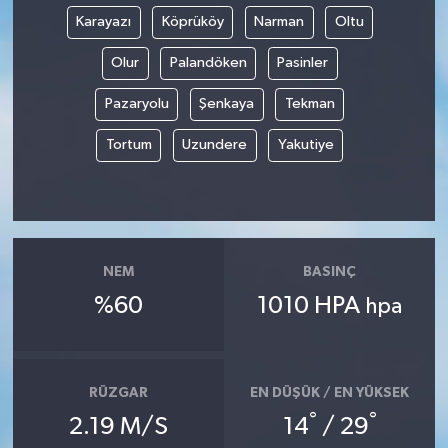
Karayazı
Köprüköy
Narman
Oltu
Olur
Palandöken
Pasinler
Pazaryolu
Şenkaya
Tekman
Tortum
Uzundere
Yakutiye
NEM
BASINÇ
%60
1010 HPA
hpa
RÜZGAR
EN DÜŞÜK / EN YÜKSEK
°
°
2.19 M/S
14
/ 29