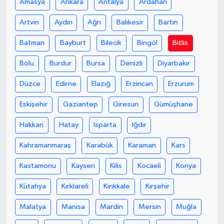
Amasya
Ankara
Antalya
Ardahan
Artvin
Aydın
Ağrı
Balıkesir
Bartın
Batman
Bayburt
Bilecik
Bingöl
Bitlis
Bolu
Burdur
Bursa
Denizli
Diyarbakır
Düzce
Edirne
Elazığ
Erzincan
Erzurum
Eskişehir
Gaziantep
Giresun
Gümüşhane
Hakkari
Hatay
Isparta
Iğdır
Kahramanmaraş
Karabük
Karaman
Kars
Kastamonu
Kayseri
Kilis
Kocaeli
Konya
Kütahya
Kırklareli
Kırıkkale
Kırşehir
Malatya
Manisa
Mardin
Mersin
Muğla