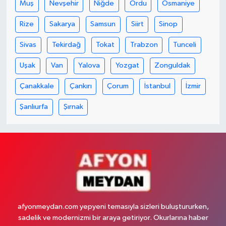
Muş
Nevşehir
Niğde
Ordu
Osmaniye
Rize
Sakarya
Samsun
Siirt
Sinop
Sivas
Tekirdağ
Tokat
Trabzon
Tunceli
Uşak
Van
Yalova
Yozgat
Zonguldak
Çanakkale
Çankırı
Çorum
İstanbul
İzmir
Şanlıurfa
Şırnak
afyonmeydan.com yepyeni temasıyla sizleri buluştururken,
sadelik ve modernizmi bir araya getiriyor. Okurlarına haber