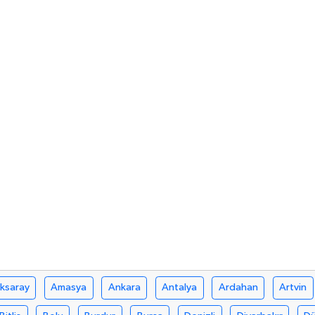
ksaray
Amasya
Ankara
Antalya
Ardahan
Artvin