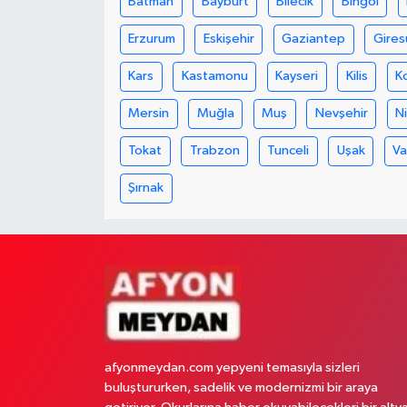
Batman
Bayburt
Bilecik
Bingöl
Erzurum
Eskişehir
Gaziantep
Gires
Kars
Kastamonu
Kayseri
Kilis
K
Mersin
Muğla
Muş
Nevşehir
N
Tokat
Trabzon
Tunceli
Uşak
V
Şırnak
afyonmeydan.com yepyeni temasıyla sizleri
buluştururken, sadelik ve modernizmi bir araya