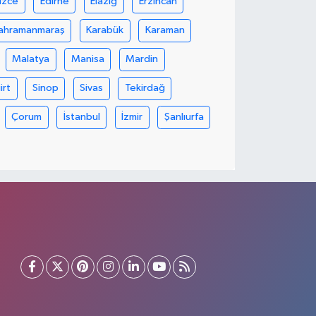
üzce
Edirne
Elazığ
Erzincan
ahramanmaraş
Karabük
Karaman
Malatya
Manisa
Mardin
iirt
Sinop
Sivas
Tekirdağ
Çorum
İstanbul
İzmir
Şanlıurfa