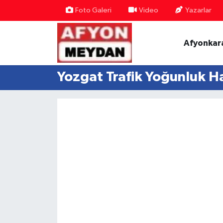
Foto Galeri
Video
Yazarlar
Nöbetçi Eczaneler
Afyonkar
Hava Durumu
Yozgat Trafik Yoğunluk Ha
Trafik Durumu
Süper Lig Puan Durumu ve Fikstür
Tüm Manşetler
Son Dakika Haberleri
Haber Arşivi