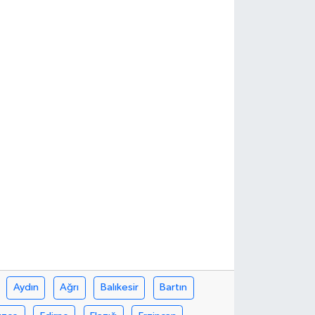
Aydın
Ağrı
Balıkesir
Bartın