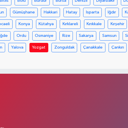
Bitlis
Bolu
Burdur
Bursa
Denizli
Diyarbakır
D
un
Gümüşhane
Hakkari
Hatay
Isparta
Iğdır
K
ocaeli
Konya
Kütahya
Kırklareli
Kırıkkale
Kırşehir
iğde
Ordu
Osmaniye
Rize
Sakarya
Samsun
S
an
Yalova
Yozgat
Zonguldak
Çanakkale
Çankırı