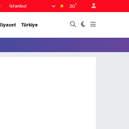
°
İstanbul
18
30
8
Siyaset
Türkiye
2
8
3
4