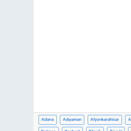
Adana
Adıyaman
Afyonkarahisar
A