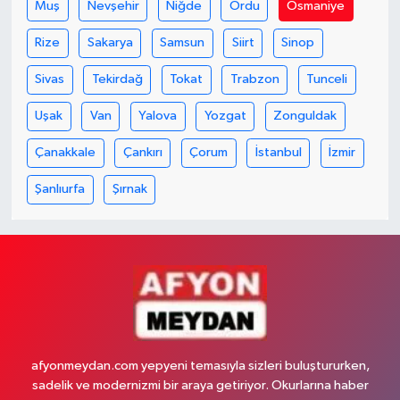
Muş
Nevşehir
Niğde
Ordu
Osmaniye
Rize
Sakarya
Samsun
Siirt
Sinop
Sivas
Tekirdağ
Tokat
Trabzon
Tunceli
Uşak
Van
Yalova
Yozgat
Zonguldak
Çanakkale
Çankırı
Çorum
İstanbul
İzmir
Şanlıurfa
Şırnak
afyonmeydan.com yepyeni temasıyla sizleri buluştururken,
sadelik ve modernizmi bir araya getiriyor. Okurlarına haber