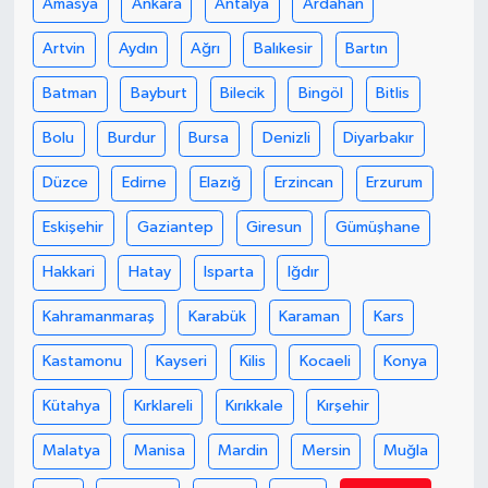
Amasya
Ankara
Antalya
Ardahan
Artvin
Aydın
Ağrı
Balıkesir
Bartın
Batman
Bayburt
Bilecik
Bingöl
Bitlis
Bolu
Burdur
Bursa
Denizli
Diyarbakır
Düzce
Edirne
Elazığ
Erzincan
Erzurum
Eskişehir
Gaziantep
Giresun
Gümüşhane
Hakkari
Hatay
Isparta
Iğdır
Kahramanmaraş
Karabük
Karaman
Kars
Kastamonu
Kayseri
Kilis
Kocaeli
Konya
Kütahya
Kırklareli
Kırıkkale
Kırşehir
Malatya
Manisa
Mardin
Mersin
Muğla