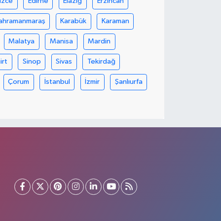
üzce
Edirne
Elazığ
Erzincan
ahramanmaraş
Karabük
Karaman
Malatya
Manisa
Mardin
iirt
Sinop
Sivas
Tekirdağ
Çorum
İstanbul
İzmir
Şanlıurfa