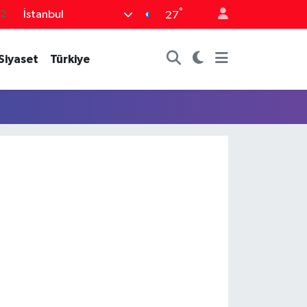
°
İstanbul
.2
27
17
Siyaset
Türkiye
27
35
59
19