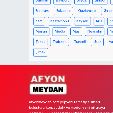
Batman
Bayburt
Bilecik
Bingöl
Erzurum
Eskişehir
Gaziantep
Gires
Kars
Kastamonu
Kayseri
Kilis
K
Mersin
Muğla
Muş
Nevşehir
N
Tokat
Trabzon
Tunceli
Uşak
V
Şırnak
afyonmeydan.com yepyeni temasıyla sizleri
buluştururken, sadelik ve modernizmi bir araya