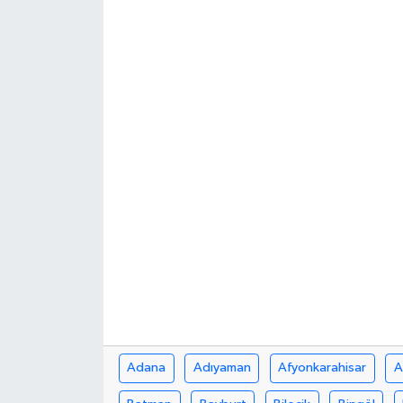
Adana
Adıyaman
Afyonkarahisar
A