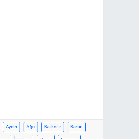
Aydın
Ağrı
Balıkesir
Bartın