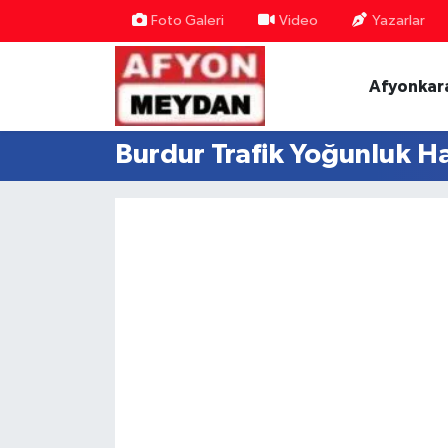
Foto Galeri
Video
Yazarlar
Nöbetçi Eczaneler
Afyonkar
Hava Durumu
Burdur Trafik Yoğunluk Ha
Trafik Durumu
Süper Lig Puan Durumu ve Fikstür
Tüm Manşetler
Son Dakika Haberleri
Haber Arşivi