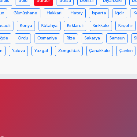
Bitlis
Bolu
Burdur
Bursa
Denizli
Diyarbakır
D
un
Gümüşhane
Hakkari
Hatay
Isparta
Iğdır
K
ocaeli
Konya
Kütahya
Kırklareli
Kırıkkale
Kırşehir
iğde
Ordu
Osmaniye
Rize
Sakarya
Samsun
S
an
Yalova
Yozgat
Zonguldak
Çanakkale
Çankırı