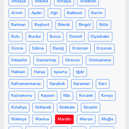
Amasya
Ankara
Antalya
Ardahan
Artvin
Aydın
Ağrı
Balıkesir
Bartın
Batman
Bayburt
Bilecik
Bingöl
Bitlis
Bolu
Burdur
Bursa
Denizli
Diyarbakır
Düzce
Edirne
Elazığ
Erzincan
Erzurum
Eskişehir
Gaziantep
Giresun
Gümüşhane
Hakkari
Hatay
Isparta
Iğdır
Kahramanmaraş
Karabük
Karaman
Kars
Kastamonu
Kayseri
Kilis
Kocaeli
Konya
Kütahya
Kırklareli
Kırıkkale
Kırşehir
Malatya
Manisa
Mardin
Mersin
Muğla