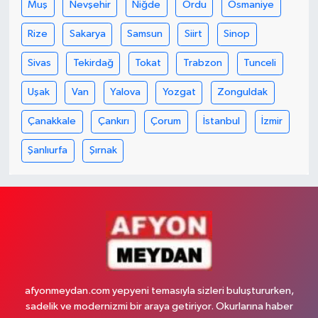
Muş
Nevşehir
Niğde
Ordu
Osmaniye
Rize
Sakarya
Samsun
Siirt
Sinop
Sivas
Tekirdağ
Tokat
Trabzon
Tunceli
Uşak
Van
Yalova
Yozgat
Zonguldak
Çanakkale
Çankırı
Çorum
İstanbul
İzmir
Şanlıurfa
Şırnak
afyonmeydan.com yepyeni temasıyla sizleri buluştururken,
sadelik ve modernizmi bir araya getiriyor. Okurlarına haber