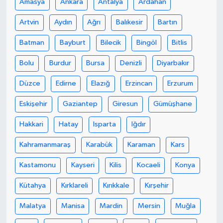
Amasya
Ankara
Antalya
Ardahan
Artvin
Aydın
Ağrı
Balıkesir
Bartın
Batman
Bayburt
Bilecik
Bingöl
Bitlis
Bolu
Burdur
Bursa
Denizli
Diyarbakır
Düzce
Edirne
Elazığ
Erzincan
Erzurum
Eskişehir
Gaziantep
Giresun
Gümüşhane
Hakkari
Hatay
Isparta
Iğdır
Kahramanmaraş
Karabük
Karaman
Kars
Kastamonu
Kayseri
Kilis
Kocaeli
Konya
Kütahya
Kırklareli
Kırıkkale
Kırşehir
Malatya
Manisa
Mardin
Mersin
Muğla