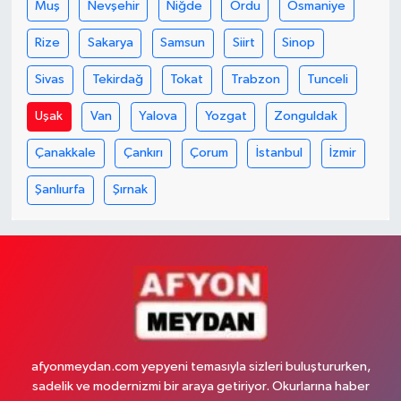
Muş
Nevşehir
Niğde
Ordu
Osmaniye
Rize
Sakarya
Samsun
Siirt
Sinop
Sivas
Tekirdağ
Tokat
Trabzon
Tunceli
Uşak
Van
Yalova
Yozgat
Zonguldak
Çanakkale
Çankırı
Çorum
İstanbul
İzmir
Şanlıurfa
Şırnak
afyonmeydan.com yepyeni temasıyla sizleri buluştururken,
sadelik ve modernizmi bir araya getiriyor. Okurlarına haber