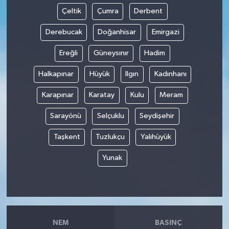
Çeltik
Çumra
Derbent
Derebucak
Doğanhisar
Emirgazi
Ereğli
Güneysınır
Hadim
Halkapınar
Hüyük
Ilgın
Kadınhanı
Karapınar
Karatay
Kulu
Meram
Sarayönü
Selçuklu
Seydişehir
Taşkent
Tuzlukçu
Yalıhüyük
Yunak
NEM
BASINÇ