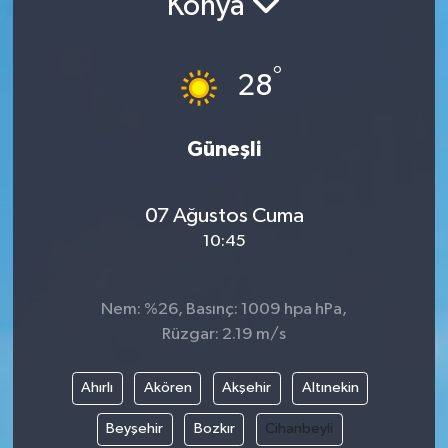
Konya
°
28
Güneşli
07 Ağustos Cuma
10:45
Nem: %26, Basınç: 1009 hpa hPa,
Rüzgar: 2.19 m/s
Ahırlı
Akören
Akşehir
Altınekin
Beyşehir
Bozkır
Cihanbeyli