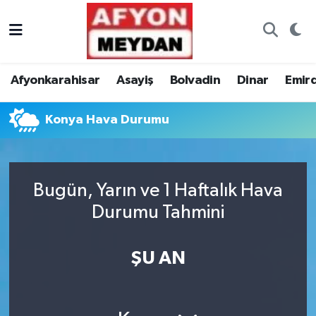
Nöbetçi Eczaneler
Afyonkarahisar
Asayiş
Bolvadin
Dinar
Emir
Hava Durumu
Konya Hava Durumu
Trafik Durumu
Süper Lig Puan Durumu ve Fikstür
Bugün, Yarın ve 1 Haftalık Hava
Tüm Manşetler
Durumu Tahmini
Son Dakika Haberleri
ŞU AN
Haber Arşivi