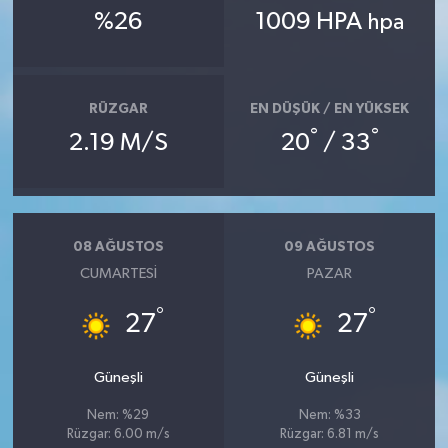
%26
1009 HPA
hpa
RÜZGAR
EN DÜŞÜK / EN YÜKSEK
°
°
2.19 M/S
20
/ 33
08 AĞUSTOS
09 AĞUSTOS
CUMARTESI
PAZAR
°
°
27
27
Güneşli
Güneşli
Nem: %29
Nem: %33
Rüzgar: 6.00 m/s
Rüzgar: 6.81 m/s