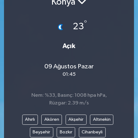
Konya
°
23
Açık
09 Ağustos Pazar
01:45
Nem: %33, Basınç: 1008 hpa hPa,
Rüzgar: 2.39 m/s
Ahırlı
Akören
Akşehir
Altınekin
Beyşehir
Bozkır
Cihanbeyli