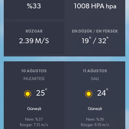
%33
1008 HPA
hpa
RÜZGAR
EN DÜŞÜK / EN YÜKSEK
°
°
2.39 M/S
19
/ 32
10 AĞUSTOS
11 AĞUSTOS
PAZARTESI
SALI
°
°
25
24
Güneşli
Güneşli
Nem: %37
Nem: %36
Rüzgar: 7.31 m/s
Rüzgar: 6.19 m/s