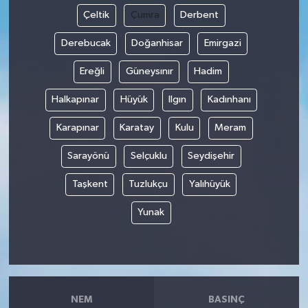
Çeltik
Çumra
Derbent
Derebucak
Doğanhisar
Emirgazi
Ereğli
Güneysınır
Hadim
Halkapınar
Hüyük
Ilgın
Kadınhanı
Karapınar
Karatay
Kulu
Meram
Sarayönü
Selçuklu
Seydişehir
Taşkent
Tuzlukçu
Yalıhüyük
Yunak
NEM
BASINÇ