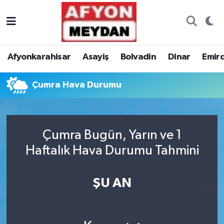
Nöbetçi Eczaneler
Afyonkarahisar
Asayiş
Bolvadin
Dinar
Emir
Hava Durumu
Çumra Hava Durumu
Trafik Durumu
Süper Lig Puan Durumu ve Fikstür
Çumra Bugün, Yarın ve 1
Tüm Manşetler
Haftalık Hava Durumu Tahmini
Son Dakika Haberleri
ŞU AN
Haber Arşivi