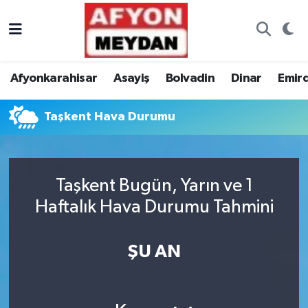
Nöbetçi Eczaneler
Afyonkarahisar
Asayiş
Bolvadin
Dinar
Emir
Hava Durumu
Taşkent Hava Durumu
Trafik Durumu
Süper Lig Puan Durumu ve Fikstür
Taşkent Bugün, Yarın ve 1
Tüm Manşetler
Haftalık Hava Durumu Tahmini
Son Dakika Haberleri
ŞU AN
Haber Arşivi