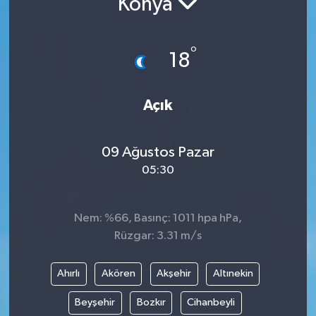
Konya
°
18
Açık
09 Ağustos Pazar
05:30
Nem: %66, Basınç: 1011 hpa hPa,
Rüzgar: 3.31 m/s
Ahırlı
Akören
Akşehir
Altınekin
Beyşehir
Bozkır
Cihanbeyli