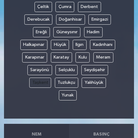
Çeltik
Çumra
Derbent
Derebucak
Doğanhisar
Emirgazi
Ereğli
Güneysınır
Hadim
Halkapınar
Hüyük
Ilgın
Kadınhanı
Karapınar
Karatay
Kulu
Meram
Sarayönü
Selçuklu
Seydişehir
Taşkent
Tuzlukçu
Yalıhüyük
Yunak
NEM
BASINÇ