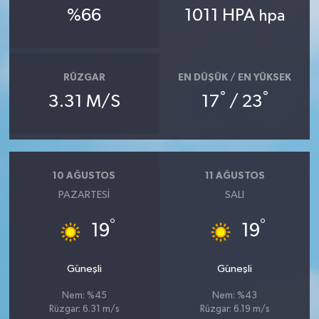
%66
1011 HPA
hpa
RÜZGAR
EN DÜŞÜK / EN YÜKSEK
°
°
3.31 M/S
17
/ 23
10 AĞUSTOS
11 AĞUSTOS
PAZARTESI
SALI
°
°
19
19
Güneşli
Güneşli
Nem: %45
Nem: %43
Rüzgar: 6.31 m/s
Rüzgar: 6.19 m/s