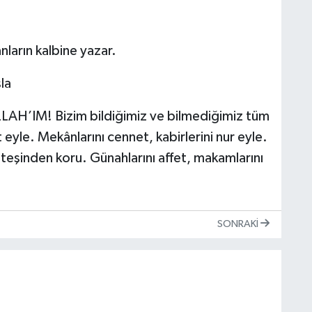
nların kalbine yazar.
la
LLAH’IM! Bizim bildiğimiz ve bilmediğimiz tüm
yle. Mekânlarını cennet, kabirlerini nur eyle.
eşinden koru. Günahlarını affet, makamlarını
SONRAKI