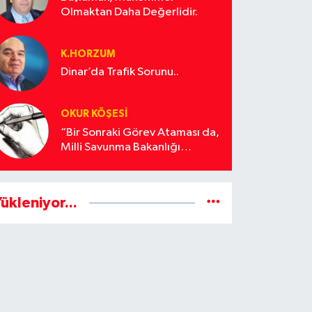
Olmaktan Daha Değerlidir.
K.HORZUM
Dinar’da Trafik Sorunu..
OKUR KÖŞESİ
“Bir Sonraki Görev Ataması da,
Milli Savunma Bakanlığı
Olmalı!”
ükleniyor...