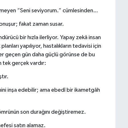
emeyen “Seni seviyorum.” cümlesinden…
onuşur; fakat zaman susar.
rücü bir hızla ilerliyor. Yapay zekâ insan
planları yapılıyor, hastalıkların tedavisi için
k her geçen gün daha güçlü görünse de bu
 tek gerçek vardır:
tır.
ni inşa edebilir; ama ebedî bir ikametgâh
 ömrünün son durağını değiştiremez.
nefesi satın alamaz.