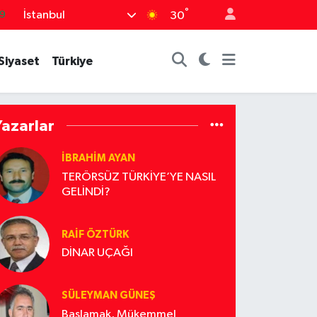
9
°
İstanbul
30
6
.1
Siyaset
Türkiye
1
2
Yazarlar
8
İBRAHİM AYAN
TERÖRSÜZ TÜRKİYE’YE NASIL
GELİNDİ?
RAİF ÖZTÜRK
DİNAR UÇAĞI
SÜLEYMAN GÜNEŞ
Başlamak, Mükemmel