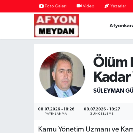
Foto Galeri
Video
Yazarlar
Nöbetçi Eczaneler
Afyonkar
Hava Durumu
Trafik Durumu
Ölüm B
Süper Lig Puan Durumu ve Fikstür
Kadar 
Tüm Manşetler
SÜLEYMAN G
Son Dakika Haberleri
08.07.2026 - 18:26
08.07.2026 - 18:27
Haber Arşivi
YAYINLANMA
GÜNCELLEME
Kamu Yönetim Uzmanı ve Kamu