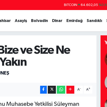
BITCOIN
64.602,05
%0.6
DOLAR
47,5986
%0.0
EURO
55,0700
%0
ahisar
Asayiş
Bolvadin
Dinar
Emirdağ
Sandıklı
STERLİN
64,2438
%0.2
GRAM ALTIN
6513.94
%0.3
BİST100
13.768
%4
ize ve Size Ne
Yakın
ÜNEŞ
-
+
A
A
 Muhasebe Yetkilisi Süleyman