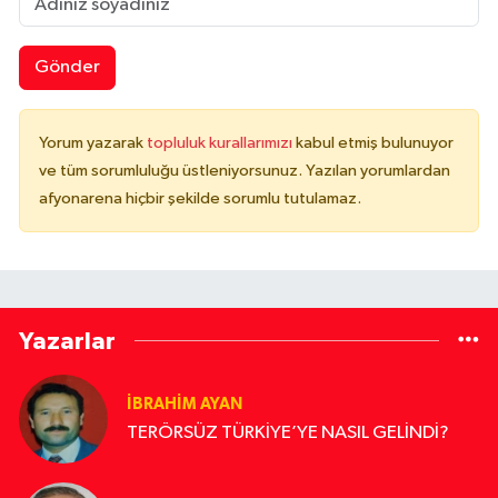
Gönder
Yorum yazarak
topluluk kurallarımızı
kabul etmiş bulunuyor
ve tüm sorumluluğu üstleniyorsunuz. Yazılan yorumlardan
afyonarena hiçbir şekilde sorumlu tutulamaz.
Yazarlar
İBRAHİM AYAN
TERÖRSÜZ TÜRKİYE’YE NASIL GELİNDİ?