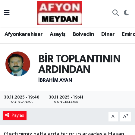
Nöbetçi Eczaneler
Afyonkarahisar
Asayiş
Bolvadin
Dinar
Emir
Hava Durumu
Trafik Durumu
BİR TOPLANTININ
ARDINDAN
Süper Lig Puan Durumu ve Fikstür
İBRAHİM AYAN
Tüm Manşetler
30.11.2025 - 19:40
30.11.2025 - 19:41
Son Dakika Haberleri
YAYINLANMA
GÜNCELLEME
Haber Arşivi
Paylaş
-
+
A
A
Geçtiğimiz haftalarda bir grup arkadaşla Hasan