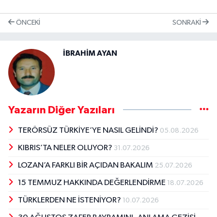
ÖNCEKI
SONRAKI
İBRAHİM AYAN
Yazarın Diğer Yazıları
TERÖRSÜZ TÜRKİYE’YE NASIL GELİNDİ?
05.08.2026
KIBRIS’TA NELER OLUYOR?
31.07.2026
LOZAN’A FARKLI BİR AÇIDAN BAKALIM
25.07.2026
15 TEMMUZ HAKKINDA DEĞERLENDİRME
18.07.2026
TÜRKLERDEN NE İSTENİYOR?
10.07.2026